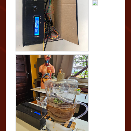
evapotranspiração, temperatura e umidade do solo. O
sistema de irrigação automatizada mostrou-se
eficiente, prevenindo tanto o excesso quanto a falta de
água, o que promoveu um ambiente favorável para o
desenvolvimento saudável das plantas. A estufa
apresentou um desempenho autossuficiente, permitindo
seu funcionamento por dias sem intervenção, sendo
ideal para períodos em que o usuário não pode
monitorar o sistema. Além disso, o projeto contribuiu
para a economia de água e a oxigenação do
reservatório, evitando o desenvolvimento de larvas. O
desenvolvimento do projeto oferece uma solução
prática e sustentável, incentivando o uso eficiente de
recursos naturais e a adoção de práticas conscientes. A
simplicidade dos materiais utilizados, aliada à
tecnologia, permitiu a criação de um protótipo funcional
e de baixo custo, que inspira a comunidade a adotar
soluções inovadoras para enfrentar desafios como a
escassez de água. O projeto não apenas destaca a
importância da sustentabilidade, mas também serve
como uma ferramenta educacional para incentivar
práticas agrícolas responsáveis