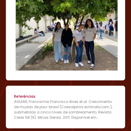
Referências
AGUIAR, Francismar Francisco Alves et al. Crescimento
de mudas de pau-brasil (Caesalpinia echinata Lam.),
submetidas a cinco níveis de sombreamento. Revista
Ceres 58 (6). Minas Gerais. 2011. Disponível em:
https://www.scielo.br/j/rceres/a/9njsH9rPpBK9F68FWLcxY
kG/. Aceso em: Acesso em: 16 de jan. de 2024. CARVALHO.