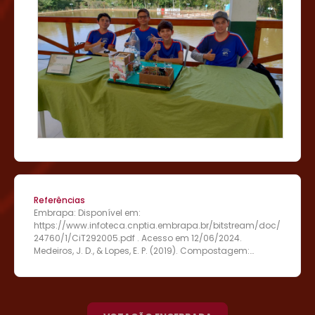
Referências
Embrapa: Disponível em:
https://www.infoteca.cnptia.embrapa.br/bitstream/doc/
24760/1/CiT292005.pdf . Acesso em 12/06/2024.
Medeiros, J. D., & Lopes, E. P. (2019). Compostagem:
princípios e práticas para a gestão de resíduos
orgânicos. Editora UFV. Oliveira, M. G., & Carvalho, J. L. N.
(2018). Agricultura sustentável: práticas e tecnologias.
Editora Embrapa.