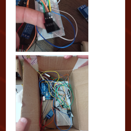
notáveis, destacando-se pela precisão no controle das
condições internas da composteira e pelo uso de
materiais reciclados. A automação garantiu um
ambiente ideal para a decomposição, resultando em
húmus de qualidade. A EcoComposteira foi bem
avaliada nas opinião de diversos setores, sendo
elogiada pela combinação de sustentabilidade com
tecnologia acessível. A EcoComposteira demonstrou
grande potencial para compostagem doméstica,
aliando práticas sustentáveis a soluções tecnológicas
eficientes. A precisão no controle do processo de
decomposição e o uso de materiais reciclados
reforçam seu impacto ambiental positivo e sua
viabilidade como ferramenta de compostagem para
residências.