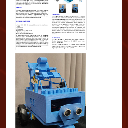
ultrassônicos e um microcontrolador Arduino, o sistema
detecta obstáculos em tempo real, prevenindo colisões e
garantindo uma experiência de uso confortável e
personalizada. MATERIAIS E MÉTODOS Placa UNO SMD R3
Atmega328 compatível com Arduino UNO Cabo USB
Protoboard Resistor de 200 Ω ou 220 Ω O
desenvolvimento do sistema de auxílio ao cadeirante
começou com a idealização do projeto e uma revisão
de artigos científicos relevantes. Com base nisso, foi
criado um esboço inicial e construído um protótipo
simples. Em seguida, o sistema foi modelado em 3D,
impresso e montado para a criação de um protótipo
funcional. Por fim, o protótipo passou por testes de
funcionalidade em laboratório para verificar sua
viabilidade, com foco na detecção de obstáculos e
prevenção de colisões utilizando os materiais
mencionados. CONCLUSÃO Os testes realizados
confirmaram a eficácia do sistema na prevenção de
colisões, promovendo maior segurança e autonomia
para os usuários. Embora o projeto tenha sido bem-
sucedido.