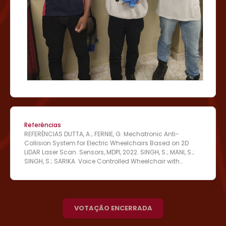
Referências
REFERÊNCIAS DUTTA, A.; FERNIE, G. Mechatronic Anti-
Collision System for Electric Wheelchairs Based on 2D
LiDAR Laser Scan. Sensors, MDPI, 2022. SINGH, S.; MANI, S.;
SINGH, S.; SARIKA. Voice Controlled Wheelchair with
Collision Avoidance. i-manager’s Journal on Digital
Signal Processing, v. 10, n. 1, 2022.
VOTAÇÃO ENCERRADA