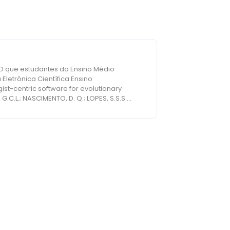
etrônica Científica Ensino
logist-centric software for evolutionary
 da Paraíba (UEPB). In: Encontro
 106p.