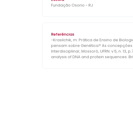
Fundação Osorio - RJ
Referências
-Krasilchik, m. Prática de Ensino de Biologia. São Paulo. EdUSP. 2004.- -Leal, C.A.; Meirel
pensam sobre Genética? As concepções di
Interdisciplinar, Mossoró, UFRN. v.5, n. 13, 
analysis of DNA and protein sequences. Briefings in bioinformat
Diagnóstico das principais dificuldades do 
de Genética do Nordeste, 20., 2014, Campina Grande. Anais
mar. 2020. -SADEK, H.A. Bioinformatics: Pri