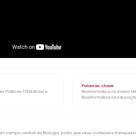
Palavras-chave
s Práticas STEM Brasil e
Bioinformática no Ensino Mé
Bioinformática na Educaçã
um campo central da Biologia, posto que seus conteúdos transpassa