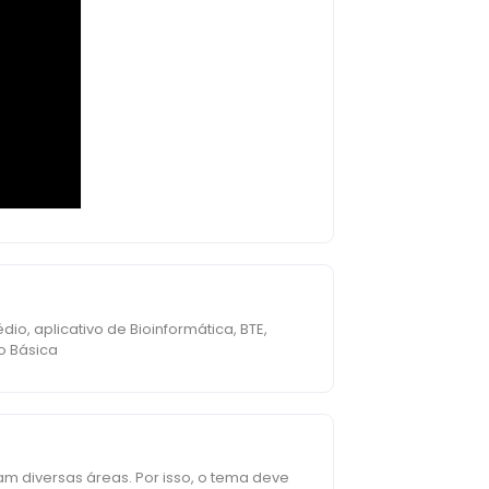
dio, aplicativo de Bioinformática, BTE,
o Básica
m diversas áreas. Por isso, o tema deve