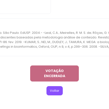
les, R. M. S. de; Rôças, G. O que estudantes do Ensino Médio
scentes baseadas pela metodologia análise de conteúdo. Revista El
p.71-86. fev. 2019. -KUMAR, S.; NEI, M., DUDLEY, J.; TAMURA, K. MEGA: a bio
ics, Oxford, OUP, n.9, v.4, p.299–306. 2008. -SILVA, G.C.L.; NASCIMENTO, D. Q.; LOPES, S.S.S.
ensino de genética nos cursos da área de saúde da Universidade Estadual
 ... Campina Grande: BIOFARM, p. 4, 2014. Disponível em: https://bit.ly/33FFCdP. Acesso em: 22
nciples, Basic Internet Applications. Canada: Tradford Publishing. 2004.
VOTAÇÃO
ENCERRADA
Voltar