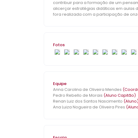
contribuir para a formação de um pensamen
alicerçar estratégias didáticas em aulas 
fora realizada com a participação de onz
localizada no Rio de Janeiro. Elaborou-s
alinhamento de sequências fora apresentad
procedimentos experimentais in silico e
didática foi validada com os onze alunos 
exequibilidade em aulas de Genética ao p
Fotos
contribui para o aprendizado de alguns 
estreito com a pesquisa científica, media
Equipe
Anna Carolina de Oliveira Mendes
(Coord
Pedro Rebello de Morais
(Aluno Capitão)
Renan Luiz dos Santos Nascimento
(Aluno
Ana Luiza Nogueira de Oliveira Pires
(Alun
Escola