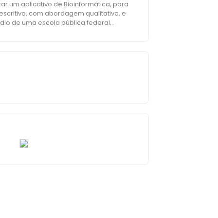
ar um aplicativo de Bioinformática, para
escritivo, com abordagem qualitativa, e
dio de uma escola pública federal
rocessos de transcrição, tradução e
ida uma estratégia didática com
oblema proposta. Essa estratégia
analisou- se a estratégia quanto à sua
vo com ferramentas de Bioinformática
rtuniza aos alunos o contato mais