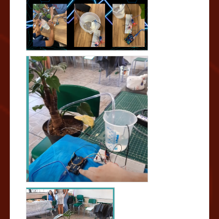
desenvolvendo habilidades essenciais para o futuro. A
integração da tecnologia no ensino tradicional
mostrou-se eficaz na motivação dos alunos e no
desenvolvimento de competências necessárias para o
mercado de trabalho atual. Projeto na integra:
https://docs.google.com/document/d/1RR7V8lAfx5qZfju
CfukzPIxq2xL1lkbNE86RQzRUqTM/edit?usp=sharing