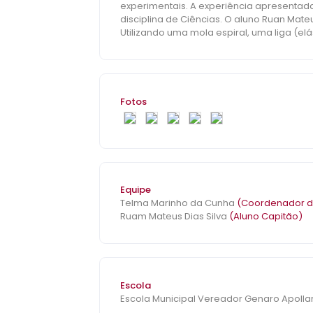
experimentais. A experiência apresentada
disciplina de Ciências. O aluno Ruan Mateu
Utilizando uma mola espiral, uma liga (e
quando são esticados e como retornam à 
com bolas de gude em uma das extremida
dedos. Em ambos os casos, observou-se que, a
prática auxiliou o aluno a compreender c
metodologia baseada em experimentos foi
Fotos
manipulação direta dos materiais estimulam o aluno a assimila
aula, de maneira contextualizada e conec
refletir sobre a aplicação desse conheci
Equipe
Telma Marinho da Cunha
(Coordenador d
Ruam Mateus Dias Silva
(Aluno Capitão)
Escola
Escola Municipal Vereador Genaro Apollar