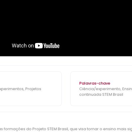
Palavras-chave
Experimentos, Projetos
Ciência/experimento, Ensin
continuada STEM Brasil
s formações do Projeto STEM Brasil, que visa tornar o ensino mais sig