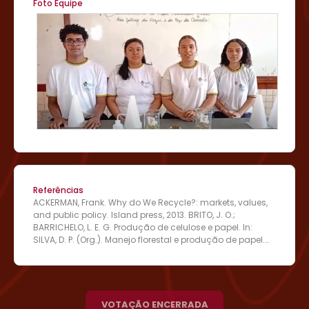
Foto Equipe
Referências
ACKERMAN, Frank. Why do We Recycle?: markets, values,
and public policy. Island press, 2013. BRITO, J. O.;
BARRICHELO, L. E. G. Produção de celulose e papel. In:
SILVA, D. P. (Org.). Manejo florestal e produção de papel.
São Paulo: Editora Florestal, 2006. p. 45-67. CAETANO,
Graciene de Souza et al. Higroscopicidade de sementes
de caju-de-árvore-do-cerrado. Pesquisa Agropecuária
Tropical, v. 42, p. 437-445, 2012. HON, D. N. S. Cellulose:
Chemistry and technology. New York: CRC Press, 1994.
VOTAÇÃO ENCERRADA