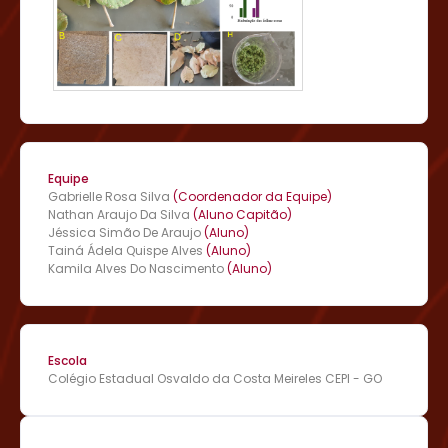
folhas de papel reciclado. Os resultados indicaram que
a celulose extraída das folhas de pequi e caju-do-
cerrado apresentou um rendimento menor em
comparação ao eucalipto, uma espécie amplamente
utilizada pela indústria de papel, que possui um teor de
celulose muito superior. No entanto, o estudo
demonstrou que essas plantas podem ser exploradas
em projetos de pequena escala voltados para a
sustentabilidade, especialmente no contexto
educacional. O estudo ressalta a importância de
Equipe
desenvolver produtos sustentáveis com recursos
Gabrielle Rosa Silva
(Coordenador da Equipe)
naturais locais, promovendo a conscientização sobre a
Nathan Araujo Da Silva
(Aluno Capitão)
biodiversidade e a conservação do Cerrado. O uso
Jéssica Simão De Araujo
(Aluno)
dessas plantas pode representar uma alternativa
Tainá Ádela Quispe Alves
(Aluno)
inovadora, apesar dos desafios, para iniciativas que
Kamila Alves Do Nascimento
(Aluno)
busquem valorizar a flora nativa e incorporar práticas
sustentáveis no cotidiano.
Escola
Colégio Estadual Osvaldo da Costa Meireles CEPI - GO