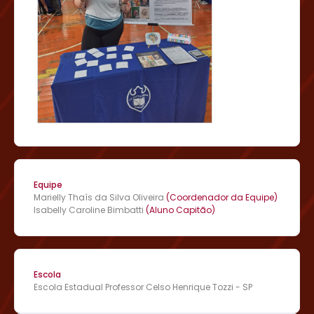
de pessoas que convivem com o Alzheimer. Esses
relatos incluem tanto a perspectiva dos portadores da
doença quanto a de seus acompanhantes, oferecendo
uma visão mais completa da trajetória da enfermidade.
Embora o Alzheimer ainda não tenha uma cura
definitiva, os resultados preliminares deste estudo
sugerem que existem meios de prevenção, como a
prática regular de atividade física, que estimula a
liberação do hormônio irisina. Este hormônio tem
mostrado ser um importante aliado na prevenção da
doença, contribuindo para a manutenção da saúde
cognitiva.
Equipe
Marielly Thaís da Silva Oliveira
(Coordenador da Equipe)
Isabelly Caroline Bimbatti
(Aluno Capitão)
Escola
Escola Estadual Professor Celso Henrique Tozzi - SP