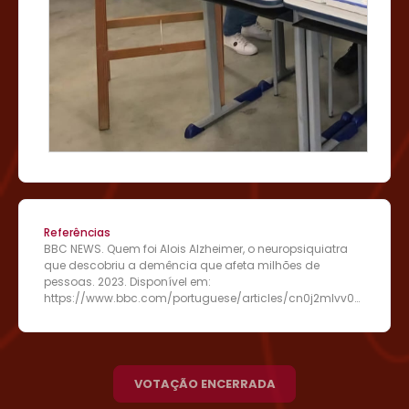
Referências
BBC NEWS. Quem foi Alois Alzheimer, o neuropsiquiatra
que descobriu a demência que afeta milhões de
pessoas. 2023. Disponível em:
https://www.bbc.com/portuguese/articles/cn0j2mlvv0y
o. Acesso em: 20 jun. 2024. I CLINIC. CID para F3,
s.d.Disponível em: https://iclinic.com.br/cid/f03/ .
Acesso em: 20 jun. 2024. DLE. Genotipagem de
apolipoproteina E- Teste de proteção à doença de
Alzheimer.
VOTAÇÃO ENCERRADA
Disponívelem:https://www.dle.com.br/artigos-